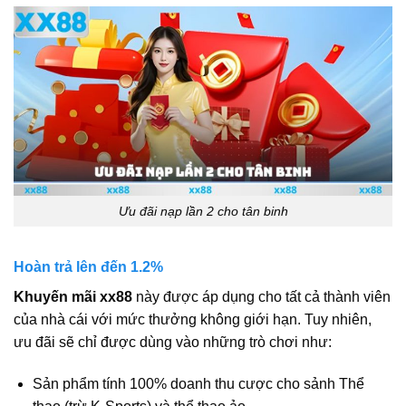
Ưu đãi nạp lần 2 cho tân binh
Hoàn trả lên đến 1.2%
Khuyến mãi xx88
này được áp dụng cho tất cả thành viên
của nhà cái với mức thưởng không giới hạn. Tuy nhiên,
ưu đãi sẽ chỉ được dùng vào những trò chơi như:
Sản phẩm tính 100% doanh thu cược cho sảnh Thể