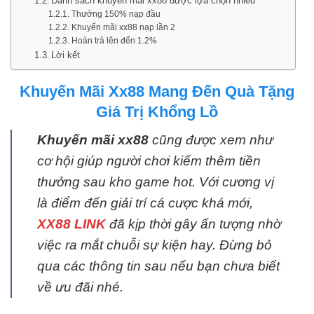
Danh sách khuyến mãi xx88 được lựa chọn nhiều
Thưởng 150% nạp đầu
Khuyến mãi xx88 nạp lần 2
Hoàn trả lên đến 1.2%
Lời kết
Khuyến Mãi Xx88 Mang Đến Quà Tặng
Giá Trị Khổng Lồ
Khuyến mãi xx88
cũng được xem như
cơ hội giúp người chơi kiếm thêm tiền
thưởng sau kho game hot. Với cương vị
là điểm đến giải trí cá cược khá mới,
XX88 LINK
đã kịp thời gây ấn tượng nhờ
việc ra mắt chuỗi sự kiện hay. Đừng bỏ
qua các thông tin sau nếu bạn chưa biết
về ưu đãi nhé.