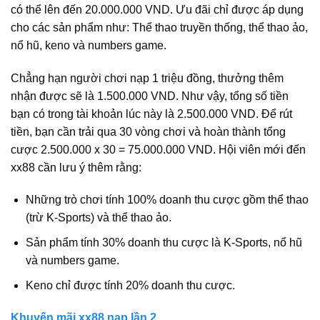
có thể lên đến 20.000.000 VND. Ưu đãi chỉ được áp dụng
cho các sản phẩm như: Thể thao truyền thống, thể thao ảo,
nổ hũ, keno và numbers game.
Chẳng hạn người chơi nạp 1 triệu đồng, thưởng thêm
nhận được sẽ là 1.500.000 VND. Như vậy, tổng số tiền
bạn có trong tài khoản lúc này là 2.500.000 VND. Để rút
tiền, bạn cần trải qua 30 vòng chơi và hoàn thành tổng
cược 2.500.000 x 30 = 75.000.000 VND. Hội viên mới đến
xx88 cần lưu ý thêm rằng:
Những trò chơi tính 100% doanh thu cược gồm thể thao
(trừ K-Sports) và thể thao ảo.
Sản phẩm tính 30% doanh thu cược là K-Sports, nổ hũ
và numbers game.
Keno chỉ được tính 20% doanh thu cược.
Khuyến mãi xx88 nạp lần 2