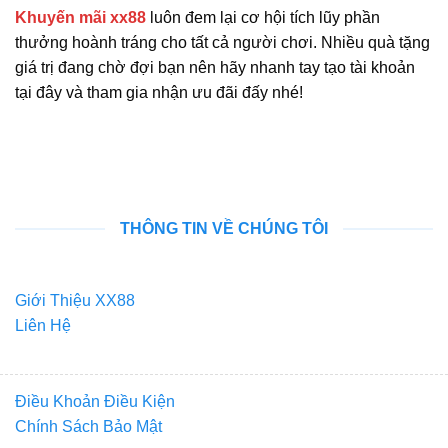
Khuyến mãi xx88
luôn đem lại cơ hội tích lũy phần
thưởng hoành tráng cho tất cả người chơi. Nhiều quà tặng
giá trị đang chờ đợi bạn nên hãy nhanh tay tạo tài khoản
tại đây và tham gia nhận ưu đãi đấy nhé!
THÔNG TIN VỀ CHÚNG TÔI
Giới Thiệu XX88
Liên Hệ
Điều Khoản Điều Kiện
Chính Sách Bảo Mật