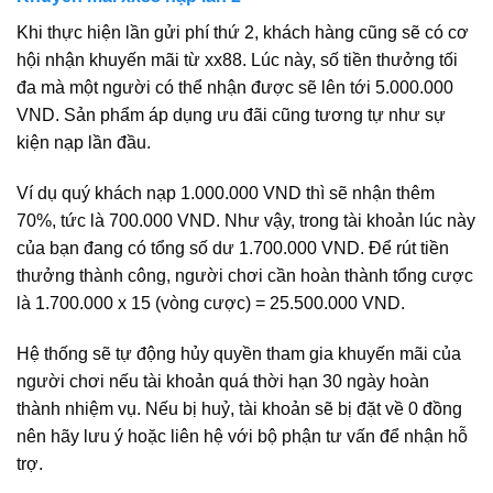
Khi thực hiện lần gửi phí thứ 2, khách hàng cũng sẽ có cơ
hội nhận khuyến mãi từ xx88. Lúc này, số tiền thưởng tối
đa mà một người có thể nhận được sẽ lên tới 5.000.000
VND. Sản phẩm áp dụng ưu đãi cũng tương tự như sự
kiện nạp lần đầu.
Ví dụ quý khách nạp 1.000.000 VND thì sẽ nhận thêm
70%, tức là 700.000 VND. Như vậy, trong tài khoản lúc này
của bạn đang có tổng số dư 1.700.000 VND. Để rút tiền
thưởng thành công, người chơi cần hoàn thành tổng cược
là 1.700.000 x 15 (vòng cược) = 25.500.000 VND.
Hệ thống sẽ tự động hủy quyền tham gia khuyến mãi của
người chơi nếu tài khoản quá thời hạn 30 ngày hoàn
thành nhiệm vụ. Nếu bị huỷ, tài khoản sẽ bị đặt về 0 đồng
nên hãy lưu ý hoặc liên hệ với bộ phận tư vấn để nhận hỗ
trợ.