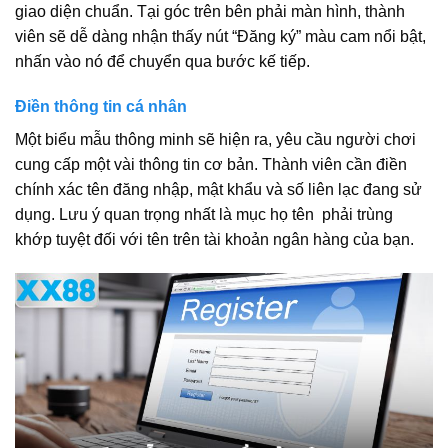
giao diện chuẩn. Tại góc trên bên phải màn hình, thành
viên sẽ dễ dàng nhận thấy nút “Đăng ký” màu cam nổi bật,
nhấn vào nó để chuyển qua bước kế tiếp.
Điền thông tin cá nhân
Một biểu mẫu thông minh sẽ hiện ra, yêu cầu người chơi
cung cấp một vài thông tin cơ bản. Thành viên cần điền
chính xác tên đăng nhập, mật khẩu và số liên lạc đang sử
dụng. Lưu ý quan trọng nhất là mục họ tên phải trùng
khớp tuyệt đối với tên trên tài khoản ngân hàng của bạn.