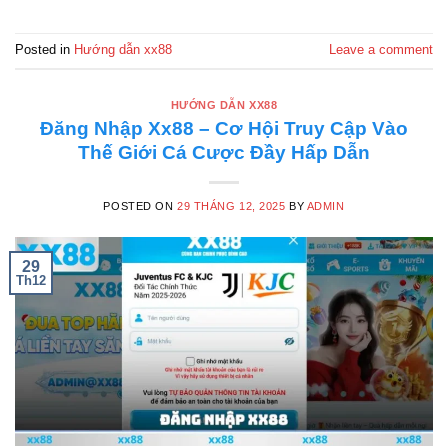
Posted in
Hướng dẫn xx88
Leave a comment
HƯỚNG DẪN XX88
Đăng Nhập Xx88 – Cơ Hội Truy Cập Vào
Thế Giới Cá Cược Đầy Hấp Dẫn
POSTED ON
29 THÁNG 12, 2025
BY
ADMIN
29
Th12