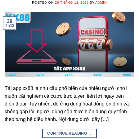
POSTED ON
29 THÁNG 12, 2025
BY
ADMIN
29
Th12
Tải app xx88 là nhu cầu phổ biến của nhiều người chơi
muốn trải nghiệm cá cược trực tuyến tiện lợi ngay trên
điện thoại. Tuy nhiên, để ứng dụng hoạt động ổn định và
không gặp lỗi, người dùng cần thực hiện đúng quy trình
theo từng hệ điều hành. Nội dung dưới đây […]
CONTINUE READING
→