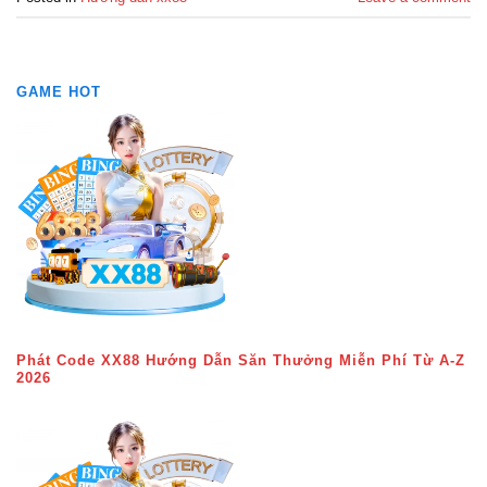
GAME HOT
Phát Code XX88 Hướng Dẫn Săn Thưởng Miễn Phí Từ A-Z
2026