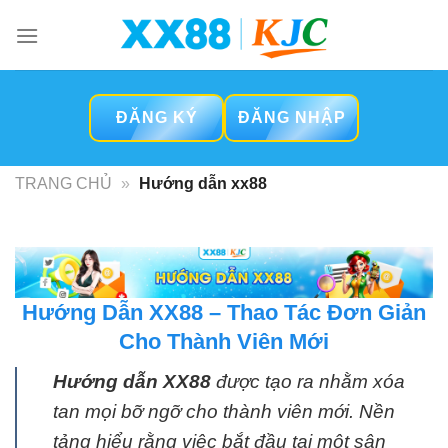
Skip
to
content
ĐĂNG KÝ
ĐĂNG NHẬP
TRANG CHỦ
»
Hướng dẫn xx88
Hướng Dẫn XX88 – Thao Tác Đơn Giản
Cho Thành Viên Mới
Hướng dẫn XX88
được tạo ra nhằm xóa
tan mọi bỡ ngỡ cho thành viên mới. Nền
tảng hiểu rằng việc bắt đầu tại một sân