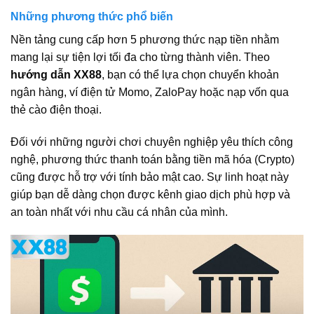
Những phương thức phổ biến
Nền tảng cung cấp hơn 5 phương thức nạp tiền nhằm
mang lại sự tiện lợi tối đa cho từng thành viên. Theo
hướng dẫn XX88
, bạn có thể lựa chọn chuyển khoản
ngân hàng, ví điện tử Momo, ZaloPay hoặc nạp vốn qua
thẻ cào điện thoại.
Đối với những người chơi chuyên nghiệp yêu thích công
nghệ, phương thức thanh toán bằng tiền mã hóa (Crypto)
cũng được hỗ trợ với tính bảo mật cao. Sự linh hoạt này
giúp bạn dễ dàng chọn được kênh giao dịch phù hợp và
an toàn nhất với nhu cầu cá nhân của mình.