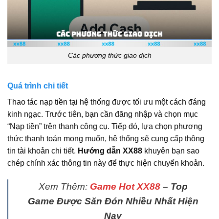
Các phương thức giao dịch
Quá trình chi tiết
Thao tác nạp tiền tại hệ thống được tối ưu một cách đáng
kinh ngạc. Trước tiên, bạn cần đăng nhập và chọn mục
“Nạp tiền” trên thanh công cụ. Tiếp đó, lựa chọn phương
thức thanh toán mong muốn, hệ thống sẽ cung cấp thông
tin tài khoản chi tiết.
Hướng dẫn XX88
khuyên bạn sao
chép chính xác thông tin này để thực hiện chuyển khoản.
Xem Thêm:
Game Hot XX88
– Top
Game Được Săn Đón Nhiều Nhất Hiện
Nay