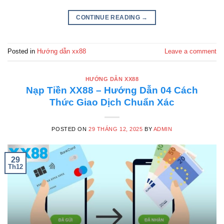
CONTINUE READING
→
Posted in
Hướng dẫn xx88
Leave a comment
HƯỚNG DẪN XX88
Nạp Tiền XX88 – Hướng Dẫn 04 Cách
Thức Giao Dịch Chuẩn Xác
POSTED ON
29 THÁNG 12, 2025
BY
ADMIN
29
Th12