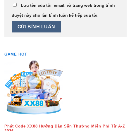
Lưu tên của tôi, email, và trang web trong trình
duyệt này cho lần bình luận kế tiếp của tôi.
GAME HOT
Phát Code XX88 Hướng Dẫn Săn Thưởng Miễn Phí Từ A-Z
2026