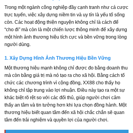
Trong một ngành công nghiệp đầy cạnh tranh như cá cược
trực tuyến, việc xây dựng niềm tin và uy tín là yếu tố sống
còn. Các hoạt động thiện nguyện không chỉ là cách để
“cho đi” mà còn là một chiến lược thông minh để xây dựng
một hình ảnh thương hiệu tích cực và bền vững trong lòng
người dùng.
1. Xây Dựng Hình Ảnh Thương Hiệu Bền Vững
Một thương hiệu mạnh không chỉ được đo bằng doanh thu
mà còn bằng giá trị mà nó tạo ra cho xã hội. Bằng cách tổ
chức các chương trình vì cộng đồng, XX88 cho thấy họ
không chỉ tập trung vào lợi nhuận. Điều này tạo ra một sự
khác biệt rõ rệt so với các đối thủ, giúp người chơi cảm
thấy an tâm và tin tưởng hơn khi lựa chọn đồng hành. Một
thương hiệu biết quan tâm đến xã hội chắc chắn sẽ quan
tâm đến trải nghiệm và quyền lợi của người chơi.