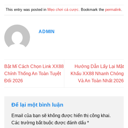
This entry was posted in
Mẹo chơi cá cược
. Bookmark the
permalink
.
ADMIN
Bật Mí Cách Chọn Link XX88
Hướng Dẫn Lấy Lại Mật
Chính Thống An Toàn Tuyệt
Khẩu XX88 Nhanh Chóng
Đối 2026
Và An Toàn Nhất 2026
Để lại một bình luận
Email của bạn sẽ không được hiển thị công khai.
Các trường bắt buộc được đánh dấu
*