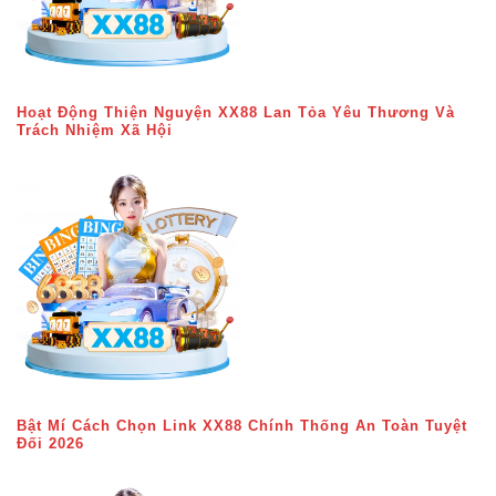
Hoạt Động Thiện Nguyện XX88 Lan Tỏa Yêu Thương Và
Trách Nhiệm Xã Hội
Bật Mí Cách Chọn Link XX88 Chính Thống An Toàn Tuyệt
Đối 2026