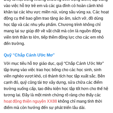
vào việc hỗ trợ trẻ em và các gia đình có hoàn cảnh khó
khăn tại các khu vực miền núi, vùng sâu vùng xa. Các hoạt
động cụ thể bao gồm trao tặng áo ấm, sách vở, đồ dùng
học tập và các nhu yếu phẩm. Chương trình không chỉ
mang lại sự giúp đỡ về vật chất mà còn là nguồn động
viên tinh thần to lớn, tiếp thêm động lực cho các em nhỏ
đến trường.
Quỹ “Chắp Cánh Ước Mơ”
Với mục tiêu hỗ trợ giáo dục, quỹ “Chắp Cánh Ước Mơ”
tập trung vào việc trao học bổng cho các học sinh, sinh
viên nghèo vượt khó, có thành tích học tập xuất sắc. Bên
cạnh đó, quỹ cũng tài trợ xây dựng, sửa chữa các điểm
trường xuống cấp, tạo điều kiện học tập tốt hơn cho thế hệ
tương lai. Đây là một minh chứng rõ ràng cho thấy các
hoạt động thiện nguyện XX88
không chỉ mang tính thời
điểm mà còn hướng đến sự phát triển lâu dài.