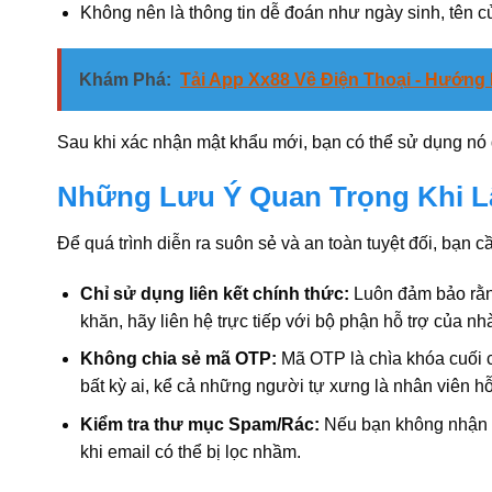
Không nên là thông tin dễ đoán như ngày sinh, tên c
Khám Phá:
Tải App Xx88 Về Điện Thoại - Hướng 
Sau khi xác nhận mật khẩu mới, bạn có thể sử dụng nó để
Những Lưu Ý Quan Trọng Khi L
Để quá trình diễn ra suôn sẻ và an toàn tuyệt đối, bạn c
Chỉ sử dụng liên kết chính thức:
Luôn đảm bảo rằng
khăn, hãy liên hệ trực tiếp với bộ phận hỗ trợ của nh
Không chia sẻ mã OTP:
Mã OTP là chìa khóa cuối c
bất kỳ ai, kể cả những người tự xưng là nhân viên hỗ
Kiểm tra thư mục Spam/Rác:
Nếu bạn không nhận đ
khi email có thể bị lọc nhầm.