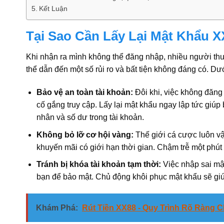
Kết Luận
Tại Sao Cần Lấy Lại Mật Khẩu 
Khi nhận ra mình không thể đăng nhập, nhiều người thườ
thể dẫn đến một số rủi ro và bất tiện không đáng có. D
Bảo vệ an toàn tài khoản:
Đôi khi, việc không đăng
cố gắng truy cập. Lấy lại mật khẩu ngay lập tức giúp 
nhân và số dư trong tài khoản.
Không bỏ lỡ cơ hội vàng:
Thế giới cá cược luôn v
khuyến mãi có giới hạn thời gian. Chậm trễ một phút 
Tránh bị khóa tài khoản tạm thời:
Việc nhập sai mật
bạn để bảo mật. Chủ động khôi phục mật khẩu sẽ giú
Khám Phá:
Rút Tiền XX88 - Quy Trình Rõ Ràng 