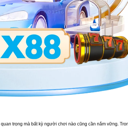
c quan trọng mà bất kỳ người chơi nào cũng cần nắm vững. Tro