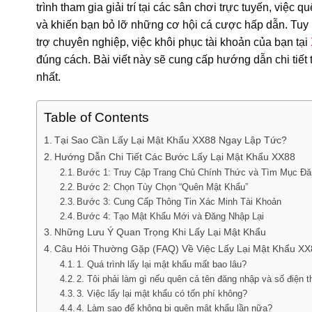
trình tham gia giải trí tại các sân chơi trực tuyến, việc
và khiến bạn bỏ lỡ những cơ hội cá cược hấp dẫn. Tuy n
trợ chuyên nghiệp, việc khôi phục tài khoản của bạn tại
đúng cách. Bài viết này sẽ cung cấp hướng dẫn chi tiết 
nhất.
Table of Contents
Tại Sao Cần Lấy Lại Mật Khẩu XX88 Ngay Lập Tức?
Hướng Dẫn Chi Tiết Các Bước Lấy Lại Mật Khẩu XX88
Bước 1: Truy Cập Trang Chủ Chính Thức và Tìm Mục Đ
Bước 2: Chọn Tùy Chọn “Quên Mật Khẩu”
Bước 3: Cung Cấp Thông Tin Xác Minh Tài Khoản
Bước 4: Tạo Mật Khẩu Mới và Đăng Nhập Lại
Những Lưu Ý Quan Trọng Khi Lấy Lại Mật Khẩu
Câu Hỏi Thường Gặp (FAQ) Về Việc Lấy Lại Mật Khẩu XX
1. Quá trình lấy lại mật khẩu mất bao lâu?
2. Tôi phải làm gì nếu quên cả tên đăng nhập và số điện 
3. Việc lấy lại mật khẩu có tốn phí không?
4. Làm sao để không bị quên mật khẩu lần nữa?