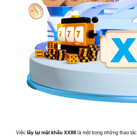
Việc
lấy lại mật khẩu XX88
là một trong những thao tá