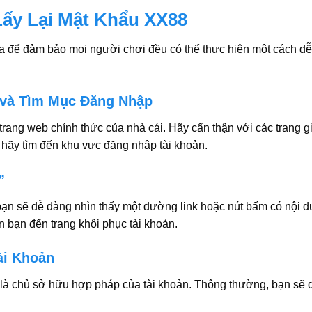
ấy Lại Mật Khẩu XX88
óa để đảm bảo mọi người chơi đều có thể thực hiện một cách dễ
 và Tìm Mục Đăng Nhập
 trang web chính thức của nhà cái. Hãy cẩn thận với các trang 
ạn hãy tìm đến khu vực đăng nhập tài khoản.
”
ạn sẽ dễ dàng nhìn thấy một đường link hoặc nút bấm có nội d
 bạn đến trang khôi phục tài khoản.
ài Khoản
 là chủ sở hữu hợp pháp của tài khoản. Thông thường, bạn sẽ