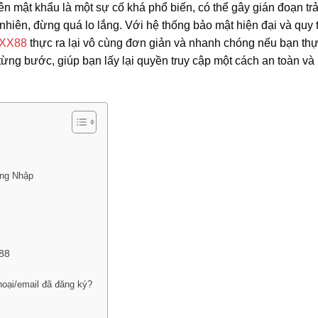
 quên mật khẩu là một sự cố khá phổ biến, có thể gây gián đoạn tr
hiên, đừng quá lo lắng. Với hệ thống bảo mật hiện đại và quy t
XX88
thực ra lại vô cùng đơn giản và nhanh chóng nếu bạn thự
từng bước, giúp bạn lấy lại quyền truy cập một cách an toàn và
ăng Nhập
88
thoại/email đã đăng ký?