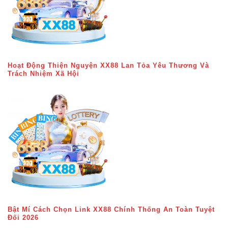
Hoạt Động Thiện Nguyện XX88 Lan Tỏa Yêu Thương Và
Trách Nhiệm Xã Hội
Bật Mí Cách Chọn Link XX88 Chính Thống An Toàn Tuyệt
Đối 2026