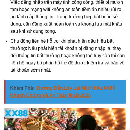
Việc đăng nhập trên máy tính công cộng, thiết bị mượn
tạm hoặc mạng wifi không an toàn tiềm ẩn nhiều rủi ro
bị đánh cắp thông tin. Trong trường hợp bắt buộc sử
dụng, cần đăng xuất hoàn toàn và không lưu mật khẩu
sau khi sử dụng xong.
Chủ động liên hệ hỗ trợ khi phát hiện dấu hiệu bất
thường:
Nếu phát hiện tài khoản bị đăng nhập lạ, thay
đổi thông tin bất thường hoặc không thể truy cần thì cần
liên hệ ngay bộ phận hỗ trợ để được kiểm tra và bảo vệ
tài khoản sớm nhất.
Khám Phá:
Hướng Dẫn Lấy Lại Mật Khẩu XX88
Nhanh Chóng Và An Toàn Nhất 2026