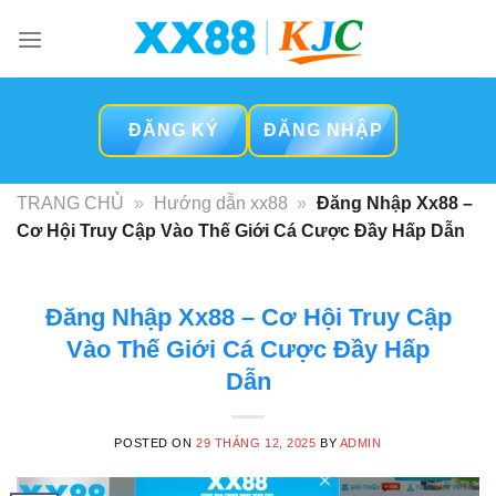
Skip
to
content
ĐĂNG KÝ
ĐĂNG NHẬP
TRANG CHỦ
»
Hướng dẫn xx88
»
Đăng Nhập Xx88 –
Cơ Hội Truy Cập Vào Thế Giới Cá Cược Đầy Hấp Dẫn
Đăng Nhập Xx88 – Cơ Hội Truy Cập
Vào Thế Giới Cá Cược Đầy Hấp
Dẫn
POSTED ON
29 THÁNG 12, 2025
BY
ADMIN