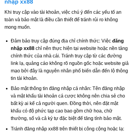
nhập xx88
Khi truy cập vào tài khoản, việc chú ý đến các yếu tố an
toàn và bảo mật là điều cần thiết để tránh rủi ro không
mong muốn.
Đảm bảo truy cập đúng địa chỉ chính thức: Việc
đăng
nhập xx88
chỉ nên thực hiện tại website hoặc nền tảng
chính thức của nhà cái. Tránh truy cập từ các đường
link lạ, quảng cáo không rõ nguồn gốc hoặc website giả
mạo bởi đây là nguyên nhân phổ biến dẫn đến lộ thông
tin tài khoản.
Bảo mật thông tin đăng nhập cá nhân:
Tên đăng nhập
và mật khẩu tài khoản cá cược không nên chia sẻ cho
bất kỳ ai kể cả người quen. Đồng thời, nên đặt mật
khẩu có độ phức tạp cao bao gồm chữ hoa, chữ
thường, số và cả ký tự đặc biệt để tăng tính bảo mật.
Tránh đăng nhập xx88 trên thiết bị công cộng hoặc lạ: