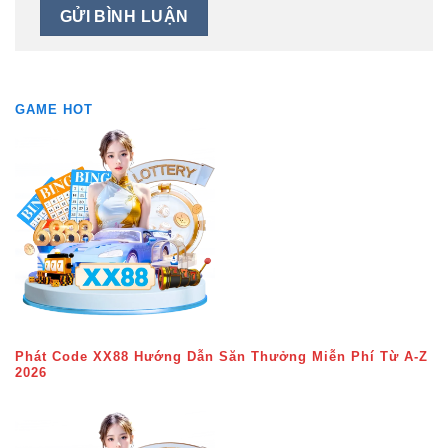
GAME HOT
Phát Code XX88 Hướng Dẫn Săn Thưởng Miễn Phí Từ A-Z
2026