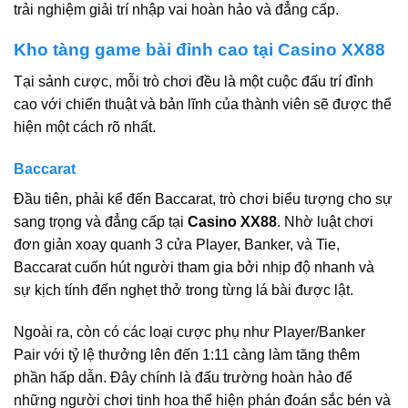
trải nghiệm giải trí nhập vai hoàn hảo và đẳng cấp.
Kho tàng game bài đỉnh cao tại Casino XX88
Tại sảnh cược, mỗi trò chơi đều là một cuộc đấu trí đỉnh
cao với chiến thuật và bản lĩnh của thành viên sẽ được thể
hiện một cách rõ nhất.
Baccarat
Đầu tiên, phải kể đến Baccarat, trò chơi biểu tượng cho sự
sang trọng và đẳng cấp tại
Casino XX88
. Nhờ luật chơi
đơn giản xoay quanh 3 cửa Player, Banker, và Tie,
Baccarat cuốn hút người tham gia bởi nhịp độ nhanh và
sự kịch tính đến nghẹt thở trong từng lá bài được lật.
Ngoài ra, còn có các loại cược phụ như Player/Banker
Pair với tỷ lệ thưởng lên đến 1:11 càng làm tăng thêm
phần hấp dẫn. Đây chính là đấu trường hoàn hảo để
những người chơi tinh hoa thể hiện phán đoán sắc bén và