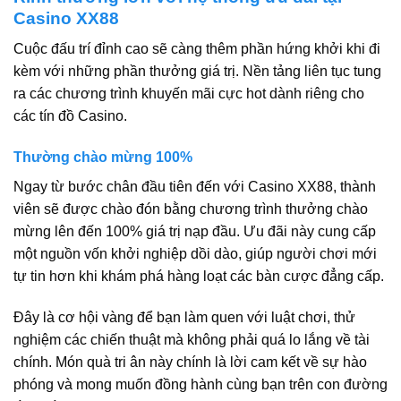
Casino XX88
Cuộc đấu trí đỉnh cao sẽ càng thêm phần hứng khởi khi đi
kèm với những phần thưởng giá trị. Nền tảng liên tục tung
ra các chương trình khuyến mãi cực hot dành riêng cho
các tín đồ Casino.
Thường chào mừng 100%
Ngay từ bước chân đầu tiên đến với Casino XX88, thành
viên sẽ được chào đón bằng chương trình thưởng chào
mừng lên đến 100% giá trị nạp đầu. Ưu đãi này cung cấp
một nguồn vốn khởi nghiệp dồi dào, giúp người chơi mới
tự tin hơn khi khám phá hàng loạt các bàn cược đẳng cấp.
Đây là cơ hội vàng để bạn làm quen với luật chơi, thử
nghiệm các chiến thuật mà không phải quá lo lắng về tài
chính. Món quà tri ân này chính là lời cam kết về sự hào
phóng và mong muốn đồng hành cùng bạn trên con đường