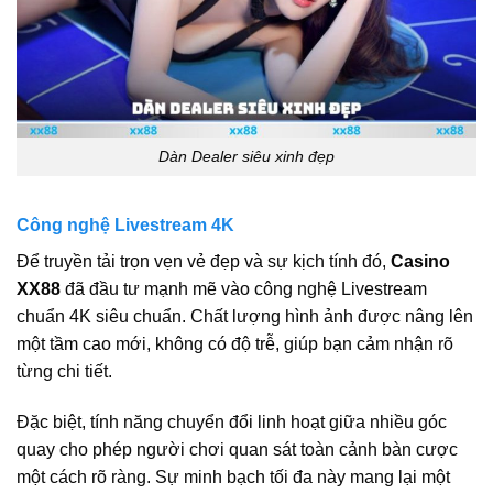
Dàn Dealer siêu xinh đẹp
Công nghệ Livestream 4K
Để truyền tải trọn vẹn vẻ đẹp và sự kịch tính đó,
Casino
XX88
đã đầu tư mạnh mẽ vào công nghệ Livestream
chuẩn 4K siêu chuẩn. Chất lượng hình ảnh được nâng lên
một tầm cao mới, không có độ trễ, giúp bạn cảm nhận rõ
từng chi tiết.
Đặc biệt, tính năng chuyển đổi linh hoạt giữa nhiều góc
quay cho phép người chơi quan sát toàn cảnh bàn cược
một cách rõ ràng. Sự minh bạch tối đa này mang lại một