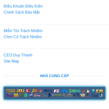
Điều Khoản Điều Kiện
Chính Sách Bảo Mật
Miễn Trừ Trách Nhiệm
Chơi Có Trách Nhiệm
CEO Duy Thanh
Site Map
NHÀ CUNG CẤP