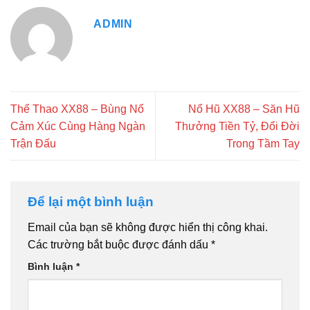
ADMIN
Thể Thao XX88 – Bùng Nổ
Nổ Hũ XX88 – Săn Hũ
Cảm Xúc Cùng Hàng Ngàn
Thưởng Tiền Tỷ, Đổi Đời
Trận Đấu
Trong Tầm Tay
Để lại một bình luận
Email của bạn sẽ không được hiển thị công khai.
Các trường bắt buộc được đánh dấu
*
Bình luận
*