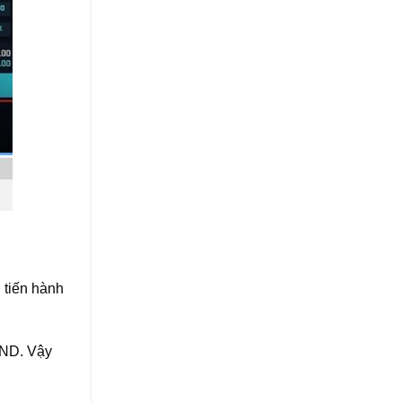
 tiến hành
VND. Vậy