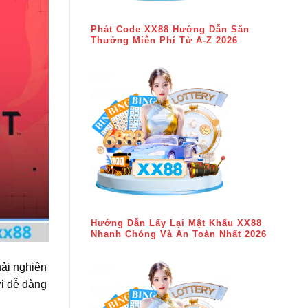
Phát Code XX88 Hướng Dẫn Săn
Thưởng Miễn Phí Từ A-Z 2026
Hướng Dẫn Lấy Lại Mật Khẩu XX88
Nhanh Chóng Và An Toàn Nhất 2026
hải nghiên
ời dễ dàng