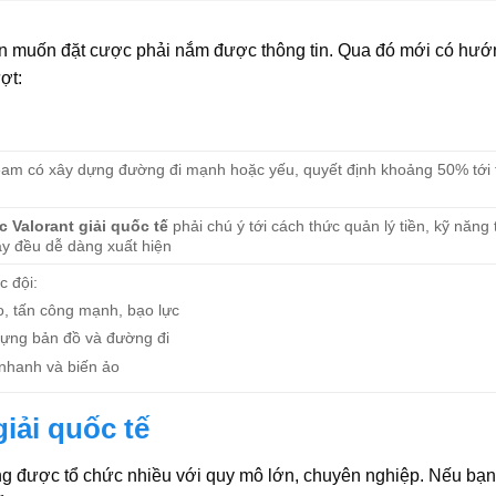
 bạn muốn đặt cược phải nắm được thông tin. Qua đó mới có hướ
ợt:
team có xây dựng đường đi mạnh hoặc yếu, quyết định khoảng 50% tới 
 Valorant giải quốc tế
phải chú ý tới cách thức quản lý tiền, kỹ năng 
này đều dễ dàng xuất hiện
c đội:
o, tấn công mạnh, bạo lực
 dựng bản đồ và đường đi
 nhanh và biến ảo
iải quốc tế
àng được tổ chức nhiều với quy mô lớn, chuyên nghiệp. Nếu bạn