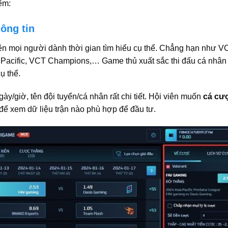
iểm:
hông tin
nên mọi người dành thời gian tìm hiểu cụ thể. Chẳng hạn như V
 Pacific, VCT Champions,… Game thủ xuất sắc thi đấu cá nhân
ụ thể.
ngày/giờ, tên đội tuyển/cá nhân rất chi tiết. Hội viên muốn
cá cư
để xem dữ liệu trận nào phù hợp để đầu tư.