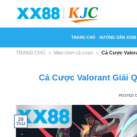
Skip
to
content
TRANG CHỦ
HƯỚNG DẪN XX88
TRANG CHỦ
»
Mẹo chơi cá cược
»
Cá Cược Valor
Cá Cược Valorant Giải 
POSTED 
29
Th12