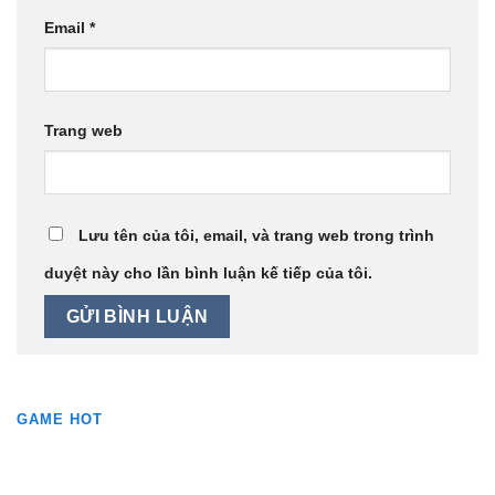
Email
*
Trang web
Lưu tên của tôi, email, và trang web trong trình
duyệt này cho lần bình luận kế tiếp của tôi.
GAME HOT