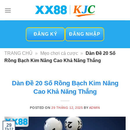
Skip
to
content
ĐĂNG KÝ
ĐĂNG NHẬP
TRANG CHỦ
»
Mẹo chơi cá cược
»
Dàn Đề 20 Số
Rồng Bạch Kim Nâng Cao Khả Năng Thắng
Dàn Đề 20 Số Rồng Bạch Kim Nâng
Cao Khả Năng Thắng
POSTED ON
29 THÁNG 12, 2025
BY
ADMIN
29
Th12