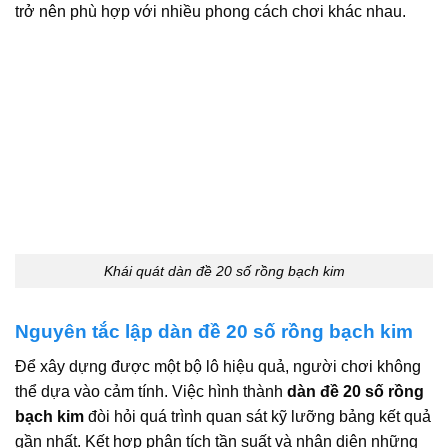
trở nên phù hợp với nhiều phong cách chơi khác nhau.
Khái quát dàn đề 20 số rồng bạch kim
Nguyên tắc lập dàn đề 20 số rồng bạch kim
Để xây dựng được một bộ lô hiệu quả, người chơi không
thể dựa vào cảm tính. Việc hình thành
dàn đề 20 số rồng
bạch kim
đòi hỏi quá trình quan sát kỹ lưỡng bảng kết quả
gần nhất. Kết hợp phân tích tần suất và nhận diện những