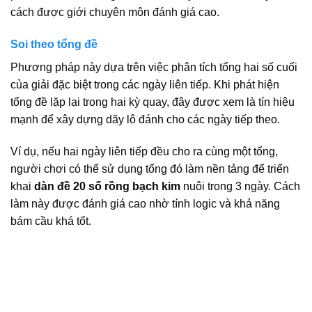
cách được giới chuyên môn đánh giá cao.
Soi theo tổng đề
Phương pháp này dựa trên việc phân tích tổng hai số cuối
của giải đặc biệt trong các ngày liên tiếp. Khi phát hiện
tổng đề lặp lại trong hai kỳ quay, đây được xem là tín hiệu
mạnh để xây dựng dãy lô đánh cho các ngày tiếp theo.
Ví dụ, nếu hai ngày liên tiếp đều cho ra cùng một tổng,
người chơi có thể sử dụng tổng đó làm nền tảng để triển
khai
dàn đề 20 số rồng bạch kim
nuôi trong 3 ngày. Cách
làm này được đánh giá cao nhờ tính logic và khả năng
bám cầu khá tốt.