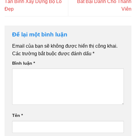
Tân Binh Xây Dựng Bộ Lô
Bất Bại Dành Cho Thành
Đẹp
Viên
Để lại một bình luận
Email của bạn sẽ không được hiển thị công khai.
Các trường bắt buộc được đánh dấu
*
Bình luận
*
Tên
*