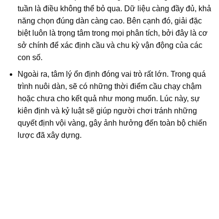
tuần là điều không thể bỏ qua. Dữ liệu càng đầy đủ, khả
năng chọn đúng dàn càng cao. Bên cạnh đó, giải đặc
biệt luôn là trọng tâm trong mọi phân tích, bởi đây là cơ
sở chính để xác định cầu và chu kỳ vận động của các
con số.
Ngoài ra, tâm lý ổn định đóng vai trò rất lớn. Trong quá
trình nuôi dàn, sẽ có những thời điểm cầu chạy chậm
hoặc chưa cho kết quả như mong muốn. Lúc này, sự
kiên định và kỷ luật sẽ giúp người chơi tránh những
quyết định vội vàng, gây ảnh hưởng đến toàn bộ chiến
lược đã xây dựng.