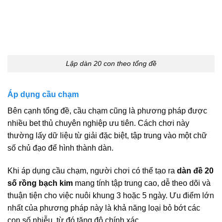
Lập dàn 20 con theo tổng đề
Áp dụng cầu chạm
Bên cạnh tổng đề, cầu chạm cũng là phương pháp được
nhiều bet thủ chuyên nghiệp ưu tiên. Cách chơi này
thường lấy dữ liệu từ giải đặc biệt, tập trung vào một chữ
số chủ đạo để hình thành dàn.
Khi áp dụng cầu chạm, người chơi có thể tạo ra
dàn đề 20
số rồng bạch kim
mang tính tập trung cao, dễ theo dõi và
thuận tiện cho việc nuôi khung 3 hoặc 5 ngày. Ưu điểm lớn
nhất của phương pháp này là khả năng loại bỏ bớt các
con số nhiễu, từ đó tăng độ chính xác.