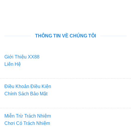
THÔNG TIN VỀ CHÚNG TÔI
Giới Thiệu XX88
Liên Hệ
Điều Khoản Điều Kiện
Chính Sách Bảo Mật
Miễn Trừ Trách Nhiệm
Chơi Có Trách Nhiệm